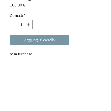
Prezzo
100,00 €
Quantità
*
Aggiungi al carrello
rosa turchese
info@vincenz
ospano.com
Via San
Colombano
35/A - Scandicci